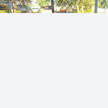
Air Omasae adalah layanan yang menyediakan air bersih
dalam jumlah besar bagi kebutuhan rumah tangga,
industri, dan komersial di wilaya...
Afandi Kusuma
-
Harga Air Pegunungan 1 Tangki Sidoarjo
Juanda