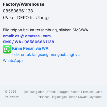
Factory/Warehouse
:
085806661138
(Paket DEPO Isi Ulang)
Bila telpon belum tersambung, silakan SMS/WA
email: cs @ omasae . com
SMS / WA : 085806661138
Kirim Pesan via WA
(klik untuk langsung menghubungi via
WhatsApp)
©
2026
Didukung oleh:
Afandi
,
Blogger
,
Kanopi Premium
,
Jasa
Air Omasae
Perizinan Lingkungan
,
Tenda Suwur
,
Jayasteel