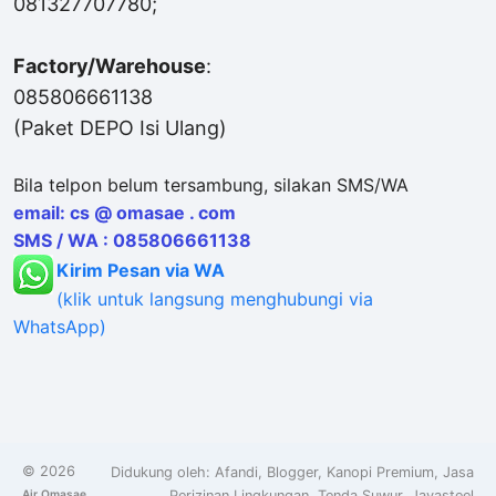
081327707780;
Factory/Warehouse
:
085806661138
(Paket DEPO Isi Ulang)
Bila telpon belum tersambung, silakan SMS/WA
email: cs @ omasae . com
SMS / WA : 085806661138
Kirim Pesan via WA
(klik untuk langsung menghubungi via
WhatsApp)
©
2026
Didukung oleh:
Afandi
,
Blogger
,
Kanopi Premium
,
Jasa
Air Omasae
Perizinan Lingkungan
,
Tenda Suwur
,
Jayasteel