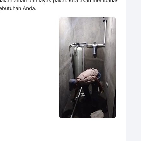
unakan aman dan layak pakai. Kita akan membahas
 kebutuhan Anda.