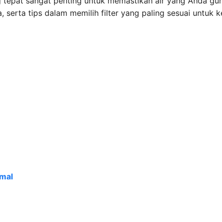
ng tepat sangat penting untuk memastikan air yang Anda g
ya, serta tips dalam memilih filter yang paling sesuai untuk
imal