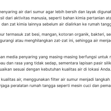
 menyaring air dari sumur agar lebih bersih dan layak digun
il dari aktivitas manusia, seperti bahan kimia pertanian at
 dan zat kimia lainnya sebelum air dialirkan ke rumah tang
r termasuk zat besi, mangan, kotoran organik, bakteri, s
urangi atau menghilangkan zat-zat ini, sehingga air menj
apisan media penyaring yang masing-masing berfungsi untuk
au dan rasa yang tidak sedap, sementara lapisan pasir sili
esuaikan sesuai dengan kebutuhan kualitas air di lokasi Anda.
alitas air, menggunakan filter air sumur menjadi langkah
enjaga peralatan rumah tangga seperti mesin cuci dan pema