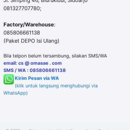
Jl. Simping 46, Blurukidul, Sidoarjo
081327707780;
Factory/Warehouse
:
085806661138
(Paket DEPO Isi Ulang)
Bila telpon belum tersambung, silakan SMS/WA
email: cs @ omasae . com
SMS / WA : 085806661138
Kirim Pesan via WA
(klik untuk langsung menghubungi via
WhatsApp)