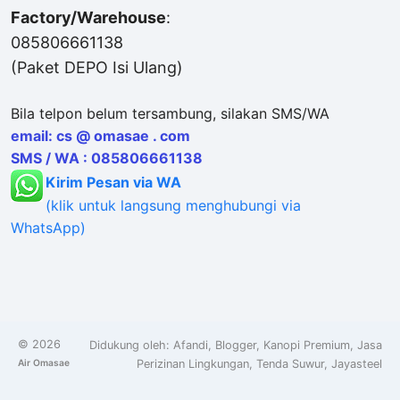
Factory/Warehouse
:
085806661138
(Paket DEPO Isi Ulang)
Bila telpon belum tersambung, silakan SMS/WA
email: cs @ omasae . com
SMS / WA : 085806661138
Kirim Pesan via WA
(klik untuk langsung menghubungi via
WhatsApp)
©
2026
Didukung oleh:
Afandi
,
Blogger
,
Kanopi Premium
,
Jasa
Air Omasae
Perizinan Lingkungan
,
Tenda Suwur
,
Jayasteel