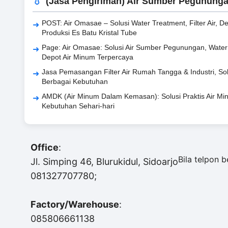
(Jasa Pengiriman) Air Sumber Pegunung
POST: Air Omasae – Solusi Water Treatment, Filter Air, D
Produksi Es Batu Kristal Tube
Page: Air Omasae: Solusi Air Sumber Pegunungan, Water T
Depot Air Minum Terpercaya
Jasa Pemasangan Filter Air Rumah Tangga & Industri, Solu
Berbagai Kebutuhan
AMDK (Air Minum Dalam Kemasan): Solusi Praktis Air Min
Kebutuhan Sehari-hari
Office
:
Bila telpon 
Jl. Simping 46, Blurukidul, Sidoarjo
081327707780;
Factory/Warehouse
:
085806661138