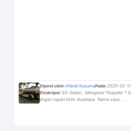
Dipost oleh:
Afandi Kusuma
Pada:
2025-02-17
Deskripsi:
63: Salam.. Mengenai *Supplier * Say
dngan tujuan kirim Surabaya Nama saya : ...