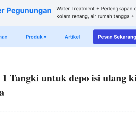
Water Treatment + Perlengkapan da
er Pegunungan
kolam renang, air rumah tangga 
nan
Produk ▾
Artikel
Pesan
Sekaran
r 1 Tangki untuk depo isi ulang k
a