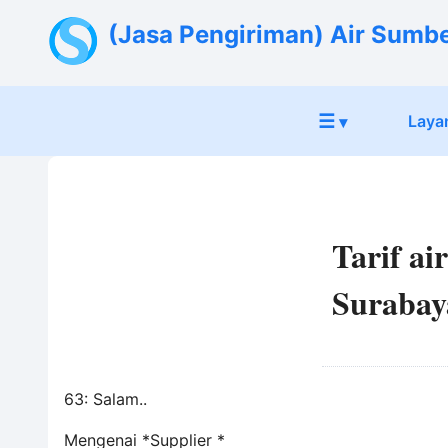
(Jasa Pengiriman) Air Sumb
☰
Laya
▾
Tarif ai
Surabay
63: Salam..
Mengenai *Supplier *