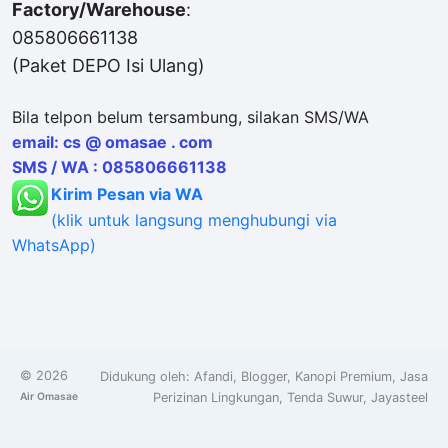
Factory/Warehouse
:
085806661138
(Paket DEPO Isi Ulang)
Bila telpon belum tersambung, silakan SMS/WA
email: cs @ omasae . com
SMS / WA : 085806661138
Kirim Pesan via WA
(klik untuk langsung menghubungi via
WhatsApp)
©
2026
Didukung oleh:
Afandi
,
Blogger
,
Kanopi Premium
,
Jasa
Air Omasae
Perizinan Lingkungan
,
Tenda Suwur
,
Jayasteel