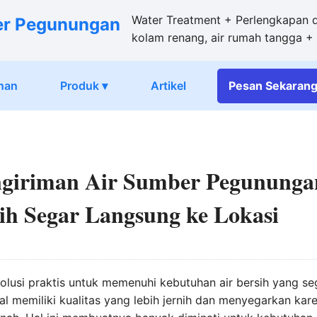
Water Treatment + Perlengkapan da
er Pegunungan
kolam renang, air rumah tangga 
nan
Produk ▾
Artikel
Pesan
Sekaran
ngiriman Air Sumber Pegunungan
sih Segar Langsung ke Lokasi
lusi praktis untuk memenuhi kebutuhan air bersih yang se
al memiliki kualitas yang lebih jernih dan menyegarkan kar