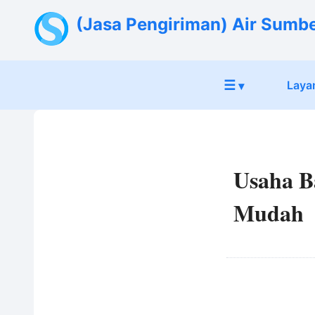
(Jasa Pengiriman) Air Sumb
☰
Laya
▾
Usaha B
Mudah