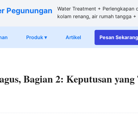
Water Treatment + Perlengkapan da
er Pegunungan
kolam renang, air rumah tangga 
nan
Produk ▾
Artikel
Pesan
Sekaran
agus, Bagian 2: Keputusan yang