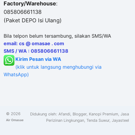
Factory/Warehouse
:
085806661138
(Paket DEPO Isi Ulang)
Bila telpon belum tersambung, silakan SMS/WA
email: cs @ omasae . com
SMS / WA : 085806661138
Kirim Pesan via WA
(klik untuk langsung menghubungi via
WhatsApp)
©
2026
Didukung oleh:
Afandi
,
Blogger
,
Kanopi Premium
,
Jasa
Air Omasae
Perizinan Lingkungan
,
Tenda Suwur
,
Jayasteel